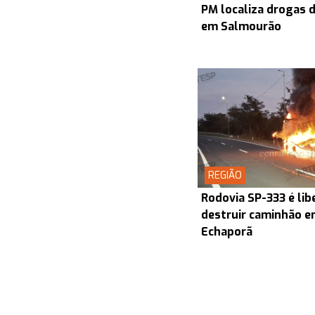
PM localiza drogas d
em Salmourão
REGIÃO
Rodovia SP-333 é lib
destruir caminhão en
Echaporã