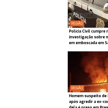
REGIÃO
Polícia Civil cumpr
investigação sobre 
em emboscada em S
REGIÃO
Homem suspeito de i
após agredir a ex-co
dela é preso em Pre