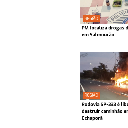
REGIÃO
PM localiza drogas d
em Salmourão
REGIÃO
Rodovia SP-333 é lib
destruir caminhão en
Echaporã