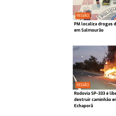
REGIÃO
PM localiza drogas d
em Salmourão
REGIÃO
Rodovia SP-333 é lib
destruir caminhão en
Echaporã