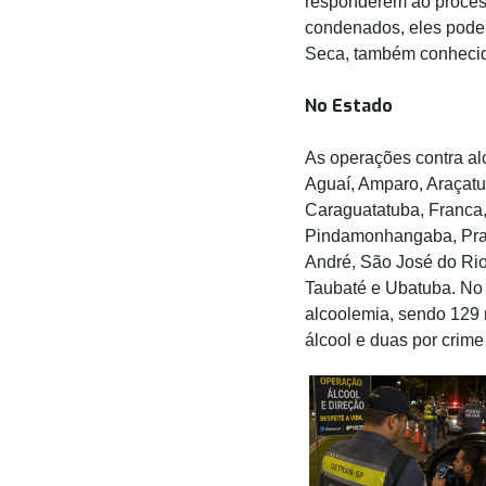
responderem ao process
condenados, eles poder
Seca, também conhecida
No Estado
As operações contra a
Aguaí, Amparo, Araçatu
Caraguatatuba, Franca, G
Pindamonhangaba, Praia
André, São José do Ri
Taubaté e Ubatuba. No t
alcoolemia, sendo 129 r
álcool e duas por crime