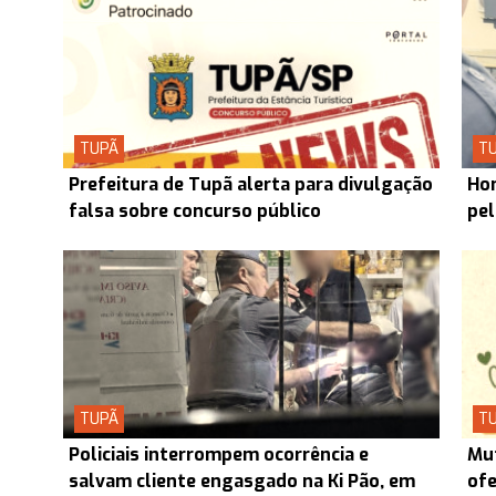
TUPÃ
T
Prefeitura de Tupã alerta para divulgação
Hom
falsa sobre concurso público
pel
TUPÃ
T
Policiais interrompem ocorrência e
Mut
salvam cliente engasgado na Ki Pão, em
ofe