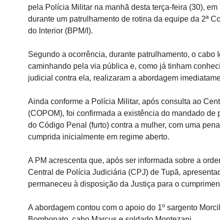
pela Polícia Militar na manhã desta terça-feira (30), em
durante um patrulhamento de rotina da equipe da 2ª Co
do Interior (BPM/I).
Segundo a ocorrência, durante patrulhamento, o cabo I
caminhando pela via pública e, como já tinham conhe
judicial contra ela, realizaram a abordagem imediatame
Ainda conforme a Polícia Militar, após consulta ao Cent
(COPOM), foi confirmada a existência do mandado de p
do Código Penal (furto) contra a mulher, com uma pena
cumprida inicialmente em regime aberto.
A PM acrescenta que, após ser informada sobre a ordem
Central de Polícia Judiciária (CPJ) de Tupã, apresentad
permaneceu à disposição da Justiça para o cumpriment
A abordagem contou com o apoio do 1º sargento Morcil
Bombonato, cabo Marcus e soldado Montezani.