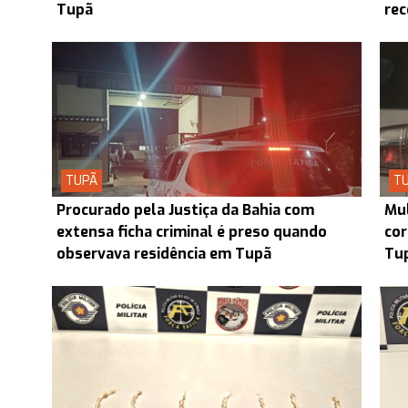
Tupã
re
TUPÃ
T
Procurado pela Justiça da Bahia com
Mul
extensa ficha criminal é preso quando
cor
observava residência em Tupã
Tu