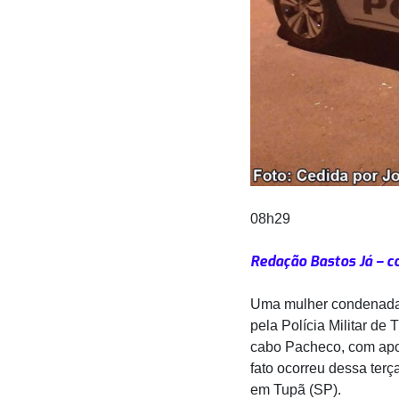
08h29
Redação Bastos Já – c
Uma mulher condenada 
pela Polícia Militar d
cabo Pacheco, com apo
fato ocorreu dessa ter
em Tupã (SP).