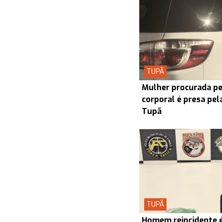
TUPÃ
Mulher procurada pel
corporal é presa pel
Tupã
TUPÃ
Homem reincidente é