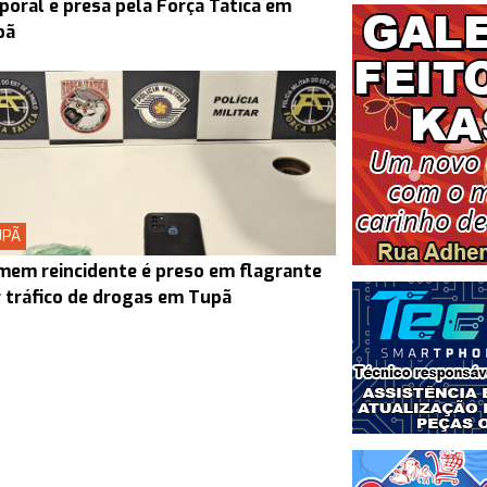
poral é presa pela Força Tática em
pã
UPÃ
em reincidente é preso em flagrante
 tráfico de drogas em Tupã