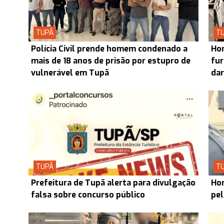
TUPÃ
T
Polícia Civil prende homem condenado a
Hom
mais de 18 anos de prisão por estupro de
fur
vulnerável em Tupã
dar
TUPÃ
T
Prefeitura de Tupã alerta para divulgação
Hom
falsa sobre concurso público
pel