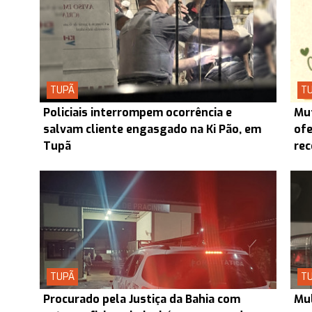
TUPÃ
T
Policiais interrompem ocorrência e
Mut
salvam cliente engasgado na Ki Pão, em
ofe
Tupã
re
TUPÃ
T
Procurado pela Justiça da Bahia com
Mul