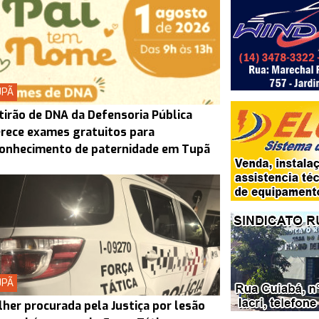
UPÃ
irão de DNA da Defensoria Pública
rece exames gratuitos para
conhecimento de paternidade em Tupã
UPÃ
her procurada pela Justiça por lesão