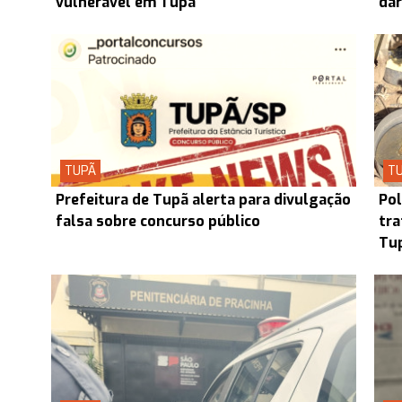
vulnerável em Tupã
dar
TUPÃ
T
Prefeitura de Tupã alerta para divulgação
Pol
falsa sobre concurso público
tra
Tup