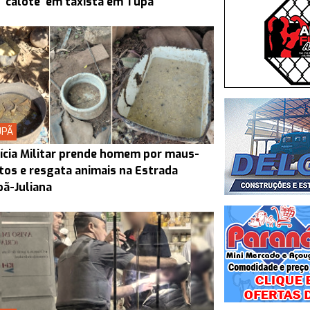
 'calote' em taxista em Tupã
UPÃ
ícia Militar prende homem por maus-
tos e resgata animais na Estrada
ã-Juliana