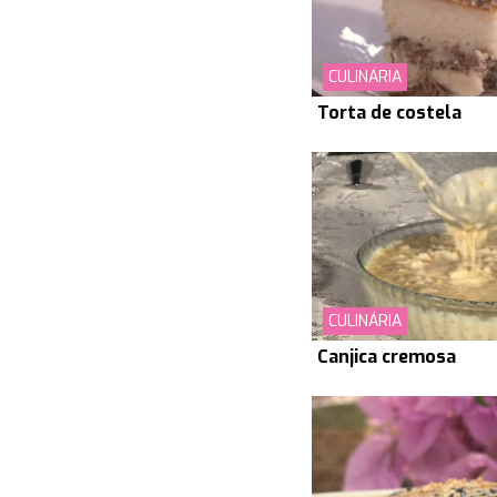
CULINÁRIA
Torta de costela
CULINÁRIA
Canjica cremosa