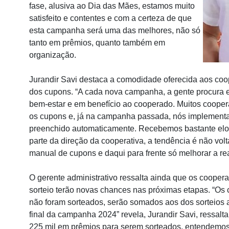
fase, alusiva ao Dia das Mães, estamos muito
satisfeito e contentes e com a certeza de que
esta campanha será uma das melhores, não só
tanto em prêmios, quanto também em
organização.
Jurandir Savi destaca a comodidade oferecida aos c
dos cupons. “A cada nova campanha, a gente procura
bem-estar e em benefício ao cooperado. Muitos coope
os cupons e, já na campanha passada, nós implement
preenchido automaticamente. Recebemos bastante elog
parte da direção da cooperativa, a tendência é não vo
manual de cupons e daqui para frente só melhorar a r
O gerente administrativo ressalta ainda que os cooper
sorteio terão novas chances nas próximas etapas. “Os
não foram sorteados, serão somados aos dos sorteios a
final da campanha 2024” revela, Jurandir Savi, ressa
225 mil em prêmios para serem sorteados, entendemo