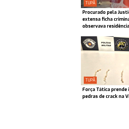
TUPÃ
Procurado pela Justi
extensa ficha crimin
observava residênci
TUPÃ
Força Tática prende 
pedras de crack na V