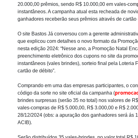
20.000,00 prêmios, sendo R$ 10.000,00 em vales-comp
instantâneos. A campanha atual esta recheada de novi
ganhadores receberão seus prêmios através de cartão 
O site Bastos Já conversou com a gerente administrati
que explicou com detalhes o novo formato da Promoção
nesta edição 2024: “Nesse ano, a Promoção Natal En
preenchimento eletrônico dos cupons no site da promoç
instantâneos (vales brindes), sorteio final pela Loteri
cartão de débito”.
Comprando em uma das empresas participantes, o con
promocao
código da sorte no site oficial da campanha (
brindes surpresas (serão 35 no total) nos valores de R
vales-compras de R$ 5.000,00, R$ 3.000,00 e R$ 2.000,
28/12/2024 (obs: a apuração dos ganhadores será ás 1
ACIB).
Serão distribuídos 35 vales-brindes, no valor total R$