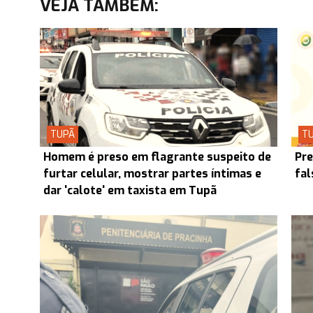
VEJA TAMBÉM:
TUPÃ
T
Homem é preso em flagrante suspeito de
Pre
furtar celular, mostrar partes íntimas e
fal
dar 'calote' em taxista em Tupã