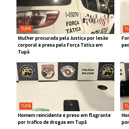
TUPÃ
T
Mulher procurada pela Justiça por lesão
For
corporal é presa pela Força Tática em
ped
Tupã
TUPÃ
T
Homem reincidente é preso em flagrante
Hom
por tráfico de drogas em Tupã
por