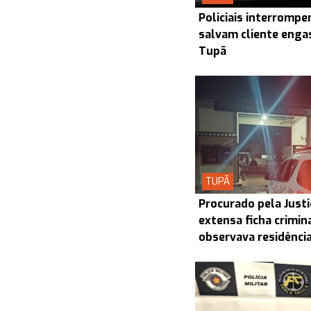
Policiais interrompe
salvam cliente enga
Tupã
TUPÃ
Procurado pela Justi
extensa ficha crimin
observava residênci