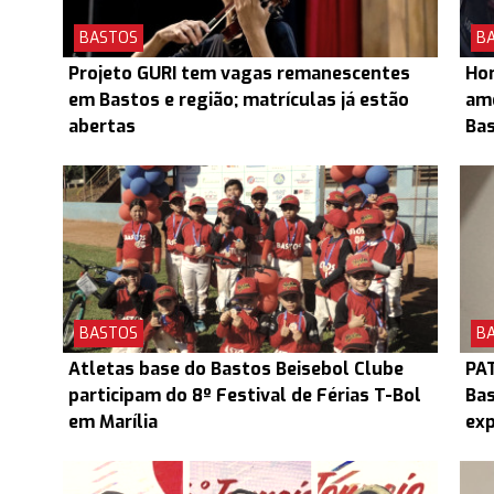
BASTOS
B
Projeto GURI tem vagas remanescentes
Hom
em Bastos e região; matrículas já estão
ame
abertas
Ba
BASTOS
B
Atletas base do Bastos Beisebol Clube
PAT
participam do 8º Festival de Férias T-Bol
Bas
em Marília
exp