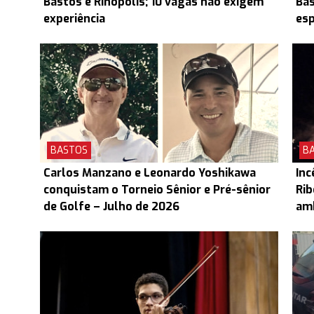
Bastos e Rinópolis; 10 vagas não exigem
Ba
experiência
esp
BASTOS
B
Carlos Manzano e Leonardo Yoshikawa
Inc
conquistam o Torneio Sênior e Pré-sênior
Rib
de Golfe – Julho de 2026
am