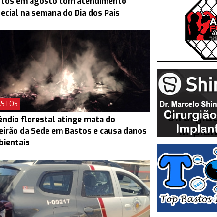
stos em agosto com atendimento
ecial na semana do Dia dos Pais
ASTOS
êndio florestal atinge mata do
eirão da Sede em Bastos e causa danos
bientais