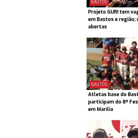
BASTOS
Projeto GURI tem v
em Bastos e região; 
abertas
BASTOS
Atletas base do Bas
participam do 8º Fes
em Marília