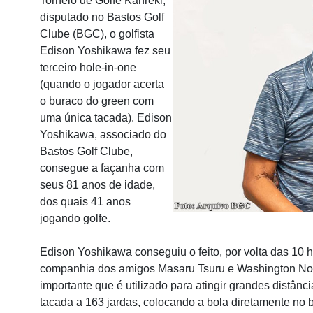
Torneio de Golfe Kanreki,
disputado no Bastos Golf
Clube (BGC), o golfista
Edison Yoshikawa fez seu
terceiro hole-in-one
(quando o jogador acerta
o buraco do green com
uma única tacada). Edison
Yoshikawa, associado do
Bastos Golf Clube,
consegue a façanha com
seus 81 anos de idade,
dos quais 41 anos
jogando golfe.
Edison Yoshikawa conseguiu o feito, por volta das 10
companhia dos amigos Masaru Tsuru e Washington Noz
importante que é utilizado para atingir grandes distância
tacada a 163 jardas, colocando a bola diretamente no