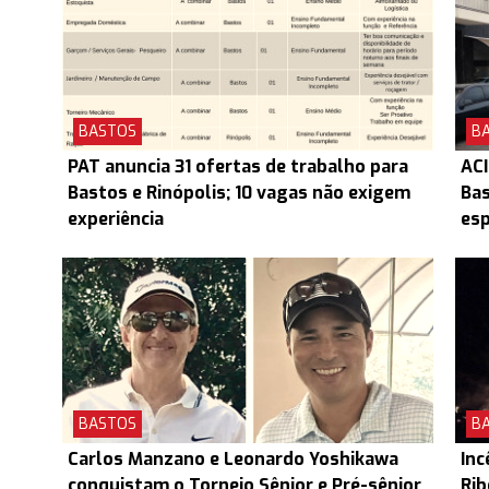
BASTOS
B
PAT anuncia 31 ofertas de trabalho para
ACI
Bastos e Rinópolis; 10 vagas não exigem
Ba
experiência
esp
BASTOS
B
Carlos Manzano e Leonardo Yoshikawa
Inc
conquistam o Torneio Sênior e Pré-sênior
Rib