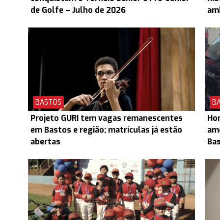
de Golfe – Julho de 2026
am
BASTOS
B
Projeto GURI tem vagas remanescentes
Hom
em Bastos e região; matrículas já estão
ame
abertas
Ba