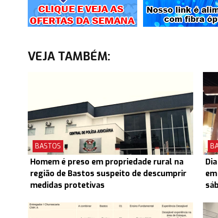
VEJA TAMBÉM:
BASTOS
B
Homem é preso em propriedade rural na
Dia
região de Bastos suspeito de descumprir
em 
medidas protetivas
sá