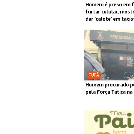
Homem é preso em f
furtar celular, most
dar 'calote' em taxi
TUPÃ
Homem procurado pel
pela Força Tática na