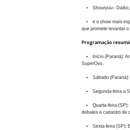
• Shouryuu– Daiko, 
• e o show mais espera
que promete levantar o
Programação resumi
• Início (Paraná): Ar
SuperOvo.
• Sábado (Paraná): aç
• Segunda-feira a Sext
• Quarta-feira (SP): S
debates e cadastro de c
• Sexta-feira (SP): E