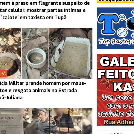
em é preso em flagrante suspeito de
tar celular, mostrar partes íntimas e
 'calote' em taxista em Tupã
UPÃ
ícia Militar prende homem por maus-
tos e resgata animais na Estrada
ã-Juliana