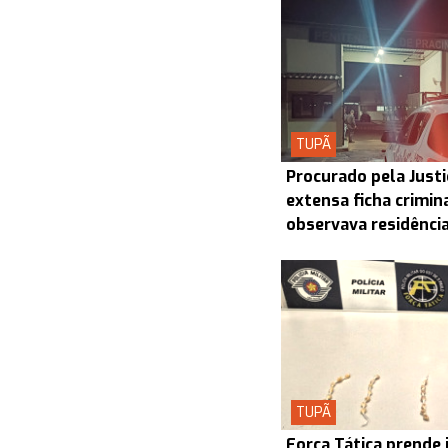
TUPÃ
Procurado pela Justi
extensa ficha crimin
observava residênci
TUPÃ
Força Tática prende 