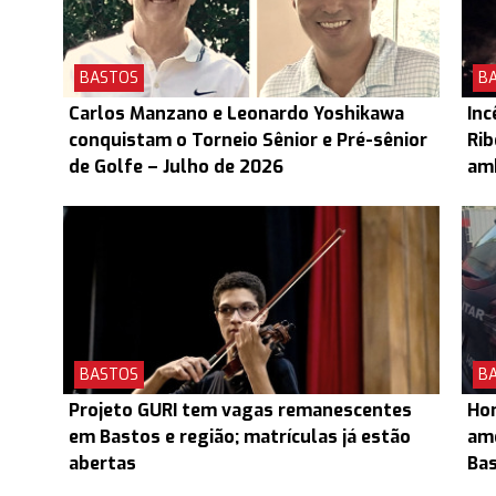
BASTOS
B
Carlos Manzano e Leonardo Yoshikawa
Inc
conquistam o Torneio Sênior e Pré-sênior
Rib
de Golfe – Julho de 2026
am
BASTOS
B
Projeto GURI tem vagas remanescentes
Hom
em Bastos e região; matrículas já estão
ame
abertas
Ba