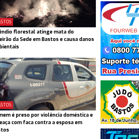
ASTOS
êndio florestal atinge mata do
eirão da Sede em Bastos e causa danos
bientais
ASTOS
em é preso por violência doméstica e
aça com faca contra a esposa em
stos