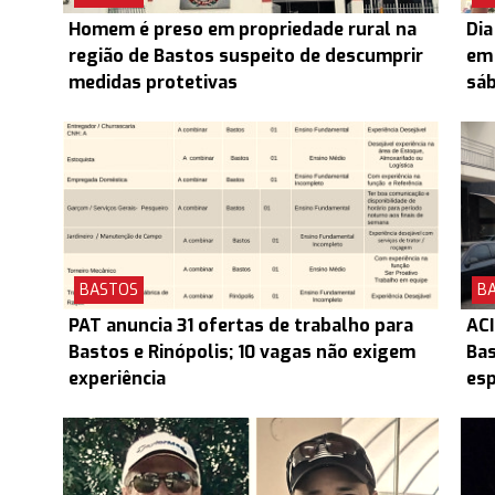
Homem é preso em propriedade rural na
Dia
região de Bastos suspeito de descumprir
em 
medidas protetivas
sá
BASTOS
B
PAT anuncia 31 ofertas de trabalho para
ACI
Bastos e Rinópolis; 10 vagas não exigem
Ba
experiência
esp