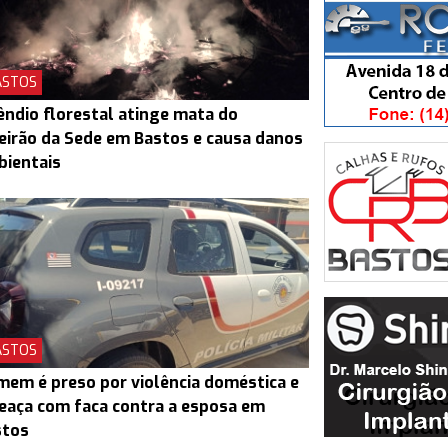
ASTOS
êndio florestal atinge mata do
eirão da Sede em Bastos e causa danos
bientais
ASTOS
em é preso por violência doméstica e
aça com faca contra a esposa em
stos