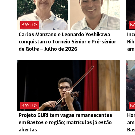
BASTOS
B
Carlos Manzano e Leonardo Yoshikawa
Inc
conquistam o Torneio Sênior e Pré-sênior
Rib
de Golfe – Julho de 2026
am
BASTOS
B
Projeto GURI tem vagas remanescentes
Hom
em Bastos e região; matrículas já estão
ame
abertas
Ba