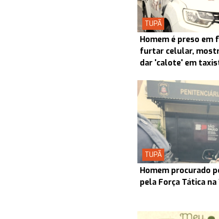
TUPÃ
Homem é preso em f
furtar celular, most
dar 'calote' em taxi
TUPÃ
Homem procurado pel
pela Força Tática na