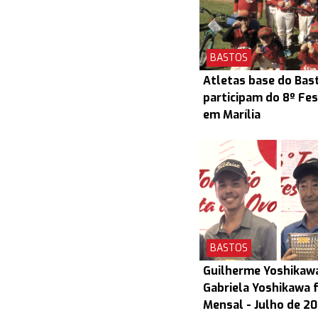
BASTOS
Atletas base do Bas
participam do 8º Fes
em Marília
BASTOS
Guilherme Yoshikaw
Gabriela Yoshikawa 
Mensal - Julho de 2