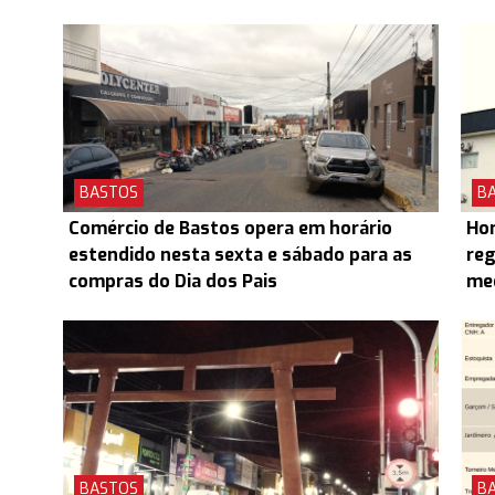
BASTOS
B
Comércio de Bastos opera em horário
Hom
estendido nesta sexta e sábado para as
reg
compras do Dia dos Pais
med
BASTOS
B