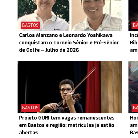
BASTOS
B
Carlos Manzano e Leonardo Yoshikawa
Inc
conquistam o Torneio Sênior e Pré-sênior
Rib
de Golfe – Julho de 2026
am
BASTOS
B
Projeto GURI tem vagas remanescentes
Hom
em Bastos e região; matrículas já estão
ame
abertas
Ba