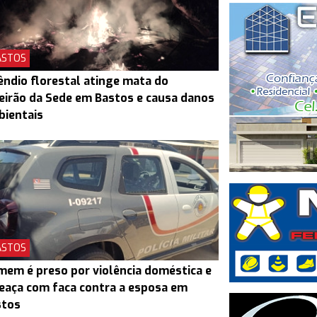
ASTOS
êndio florestal atinge mata do
eirão da Sede em Bastos e causa danos
bientais
ASTOS
em é preso por violência doméstica e
aça com faca contra a esposa em
stos