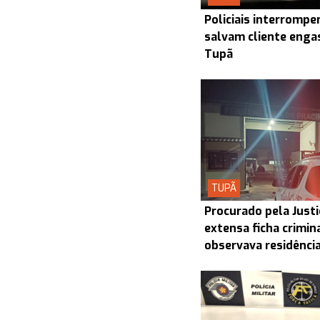
Policiais interrompe
salvam cliente enga
Tupã
TUPÃ
Procurado pela Justi
extensa ficha crimin
observava residênci