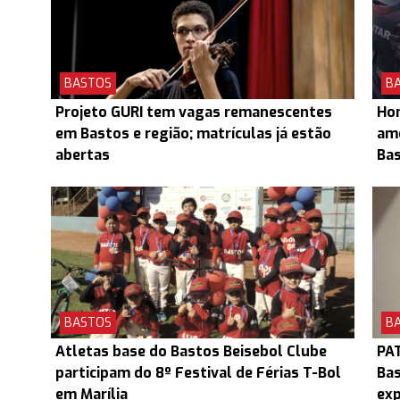
BASTOS
B
Projeto GURI tem vagas remanescentes
Hom
em Bastos e região; matrículas já estão
ame
abertas
Ba
BASTOS
B
Atletas base do Bastos Beisebol Clube
PAT
participam do 8º Festival de Férias T-Bol
Bas
em Marília
exp