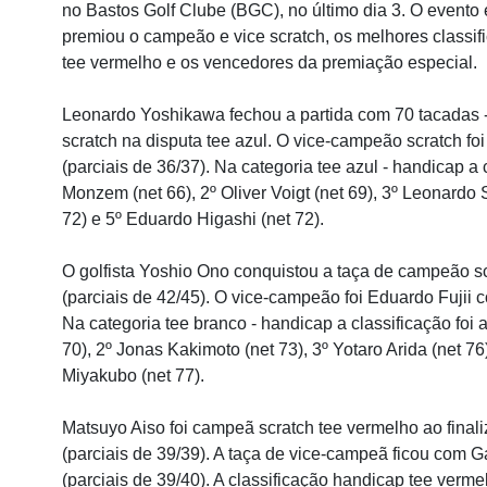
no Bastos Golf Clube (BGC), no último dia 3. O evento 
premiou o campeão e vice scratch, os melhores classif
tee vermelho e os vencedores da premiação especial.
Leonardo Yoshikawa fechou a partida com 70 tacadas - 
scratch na disputa tee azul. O vice-campeão scratch f
(parciais de 36/37). Na categoria tee azul - handicap a 
Monzem (net 66), 2º Oliver Voigt (net 69), 3º Leonardo 
72) e 5º Eduardo Higashi (net 72).
O golfista Yoshio Ono conquistou a taça de campeão sc
(parciais de 42/45). O vice-campeão foi Eduardo Fujii c
Na categoria tee branco - handicap a classificação foi
70), 2º Jonas Kakimoto (net 73), 3º Yotaro Arida (net 76)
Miyakubo (net 77).
Matsuyo Aiso foi campeã scratch tee vermelho ao finali
(parciais de 39/39). A taça de vice-campeã ficou com 
(parciais de 39/40). A classificação handicap tee verme