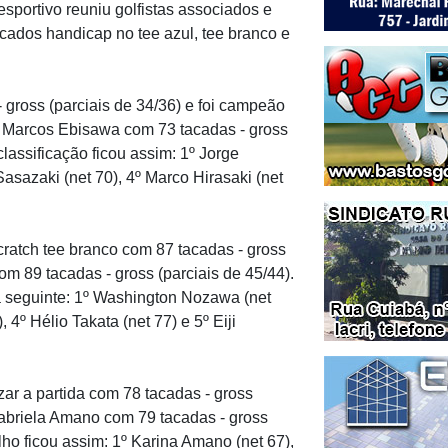
esportivo reuniu golfistas associados e
icados handicap no tee azul, tee branco e
gross (parciais de 34/36) e foi campeão
oi Marcos Ebisawa com 73 tacadas - gross
classificação ficou assim: 1º Jorge
Sasazaki (net 70), 4º Marco Hirasaki (net
ratch tee branco com 87 tacadas - gross
om 89 tacadas - gross (parciais de 45/44).
 a seguinte: 1º Washington Nozawa (net
, 4º Hélio Takata (net 77) e 5º Eiji
zar a partida com 78 tacadas - gross
Gabriela Amano com 79 tacadas - gross
lho ficou assim: 1º Karina Amano (net 67),