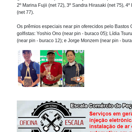
2º Marina Fujii (net 72), 3º Sandra Hirasaki (net 75), 4º
(net 77).
Os prêmios especiais near pin oferecidos pelo Bastos 
golfistas: Yoshio Ono (near pin - buraco 05); Lídia Tsur
(near pin - buraco 12); e Jorge Monzem (near pin - bura