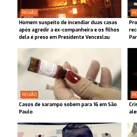
REGIÃO
RE
Homem suspeito de incendiar duas casas
Pro
após agredir a ex-companheira e os filhos
rec
dela é preso em Presidente Venceslau
Pa
REGIÃO
RE
Casos de sarampo sobem para 16 em São
Cri
Paulo
ale