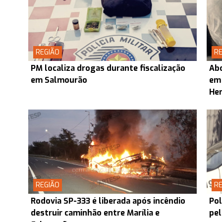
REGIÃO
RE
PM localiza drogas durante fiscalização
Abo
em Salmourão
em
Her
REGIÃO
RE
Rodovia SP-333 é liberada após incêndio
Pol
destruir caminhão entre Marília e
pel