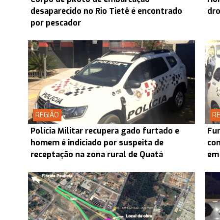
desaparecido no Rio Tietê é encontrado
dr
por pescador
REGIÃO
RE
Polícia Militar recupera gado furtado e
Fun
homem é indiciado por suspeita de
com
receptação na zona rural de Quatá
em 