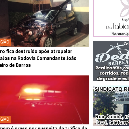
GIÃO
ro fica destruído após atropelar
alos na Rodovia Comandante João
eiro de Barros
GIÃO
em é preso por suspeita de tráfico de