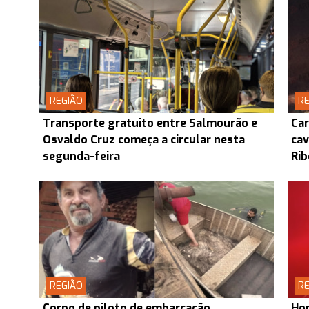
REGIÃO
RE
Transporte gratuito entre Salmourão e
Car
Osvaldo Cruz começa a circular nesta
cav
segunda-feira
Rib
REGIÃO
RE
Corpo de piloto de embarcação
Hom