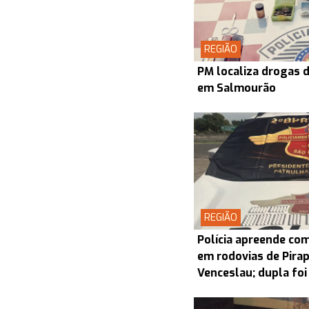
REGIÃO
PM localiza drogas d
em Salmourão
REGIÃO
Polícia apreende co
em rodovias de Pira
Venceslau; dupla foi