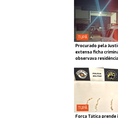
TUPÃ
Procurado pela Justi
extensa ficha crimin
observava residênci
TUPÃ
Força Tática prende 