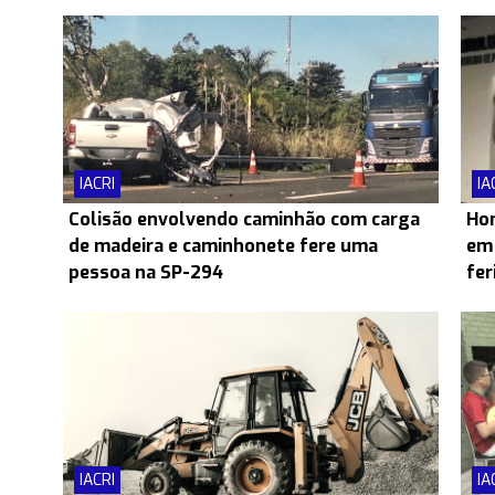
IACRI
IA
Colisão envolvendo caminhão com carga
Hom
de madeira e caminhonete fere uma
em 
pessoa na SP-294
fer
IACRI
IA