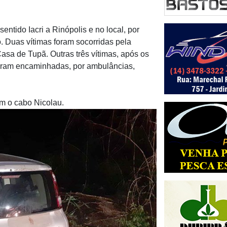
entido Iacri a Rinópolis e no local, por
o. Duas vítimas foram socorridas pela
asa de Tupã. Outras três vítimas, após os
oram encaminhadas, por ambulâncias,
com o cabo Nicolau.