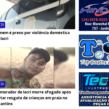
CRI
em é preso por violência doméstica
Iacri
CRI
morador de Iacri morre afogado após
tar resgate de crianças em praia no
antins