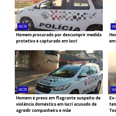
IACRI
IA
Homem procurado por descumprir medida
Hom
protetiva é capturado em Iacri
em 
IACRI
IA
Homem é preso em flagrante suspeito de
Ex-
violência doméstica em Iacri acusado de
ten
agredir companheira e mãe
Toc