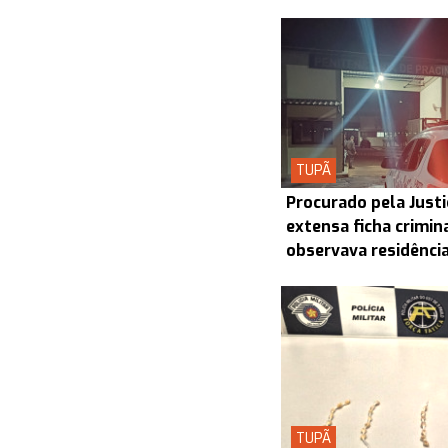
TUPÃ
Procurado pela Justi
extensa ficha crimin
observava residênci
TUPÃ