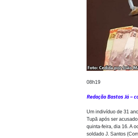
08h19
Redação Bastos Já – c
Um indivíduo de 31 ano
Tupã após ser acusado d
quinta-feira, dia 16. A o
soldado J. Santos (Com