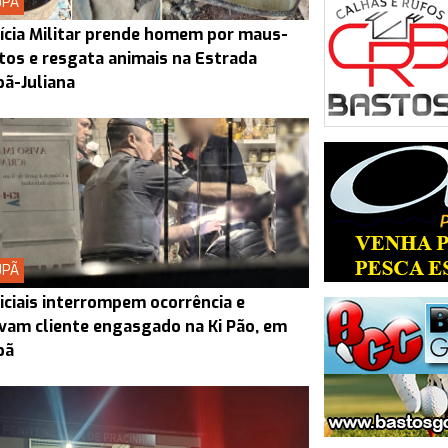
UPÃ
ícia Militar prende homem por maus-
tos e resgata animais na Estrada
ã-Juliana
UPÃ
iciais interrompem ocorrência e
vam cliente engasgado na Ki Pão, em
pã