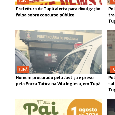
TUPÃ
T
Prefeitura de Tupã alerta para divulgação
Pol
falsa sobre concurso público
tra
Tup
TUPÃ
T
Homem procurado pela Justiça é preso
Pol
pela Força Tática na Vila Inglesa, em Tupã
sal
Tu