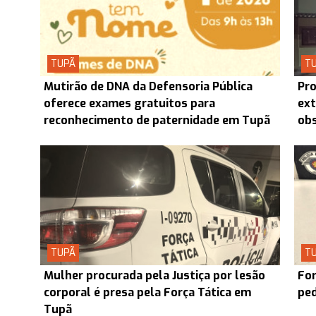
TUPÃ
T
Mutirão de DNA da Defensoria Pública
Pro
oferece exames gratuitos para
ext
reconhecimento de paternidade em Tupã
obs
TUPÃ
T
Mulher procurada pela Justiça por lesão
For
corporal é presa pela Força Tática em
ped
Tupã