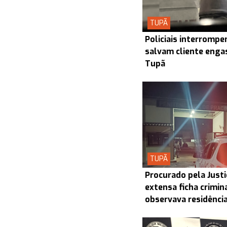
TUPÃ
Policiais interrompe
salvam cliente enga
Tupã
TUPÃ
Procurado pela Justi
extensa ficha crimin
observava residênci