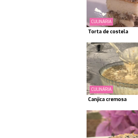
CULINÁRIA
Torta de costela
CULINÁRIA
Canjica cremosa