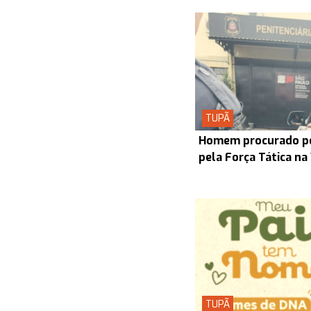
TUPÃ
Homem procurado pel
pela Força Tática na
TUPÃ