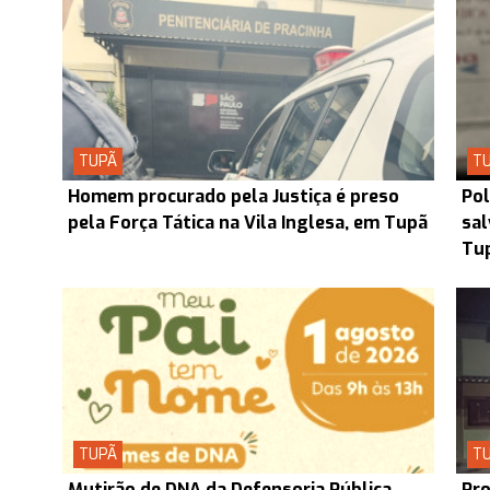
TUPÃ
T
Homem procurado pela Justiça é preso
Pol
pela Força Tática na Vila Inglesa, em Tupã
sal
Tu
TUPÃ
T
Mutirão de DNA da Defensoria Pública
Pro