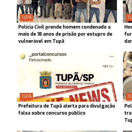
TUPÃ
T
Polícia Civil prende homem condenado a
Hom
mais de 18 anos de prisão por estupro de
fur
vulnerável em Tupã
dar
TUPÃ
T
Prefeitura de Tupã alerta para divulgação
Pol
falsa sobre concurso público
tra
Tup