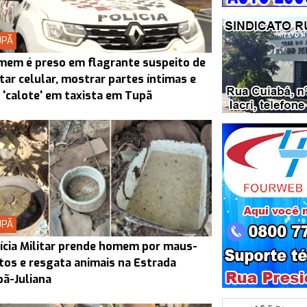
UPÃ
em é preso em flagrante suspeito de
tar celular, mostrar partes íntimas e
 'calote' em taxista em Tupã
UPÃ
ícia Militar prende homem por maus-
tos e resgata animais na Estrada
ã-Juliana