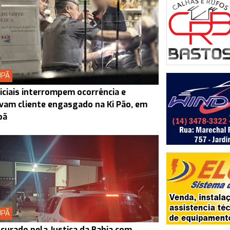
UPÃ
iciais interrompem ocorrência e
vam cliente engasgado na Ki Pão, em
pã
UPÃ
curado pela Justiça da Bahia com