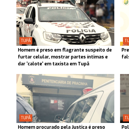
TUPÃ
T
Homem é preso em flagrante suspeito de
Pre
furtar celular, mostrar partes íntimas e
fal
dar 'calote' em taxista em Tupã
TUPÃ
T
Homem procurado pela Justiça é preso
Pol