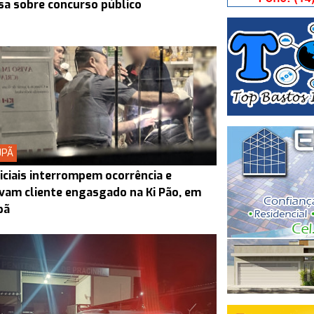
sa sobre concurso público
UPÃ
iciais interrompem ocorrência e
vam cliente engasgado na Ki Pão, em
pã