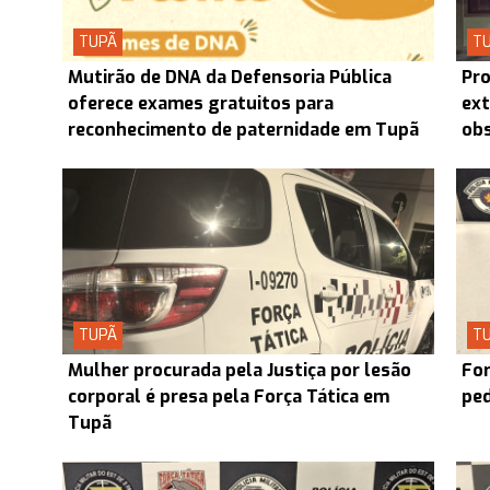
TUPÃ
T
Mutirão de DNA da Defensoria Pública
Pro
oferece exames gratuitos para
ext
reconhecimento de paternidade em Tupã
obs
TUPÃ
T
Mulher procurada pela Justiça por lesão
For
corporal é presa pela Força Tática em
ped
Tupã