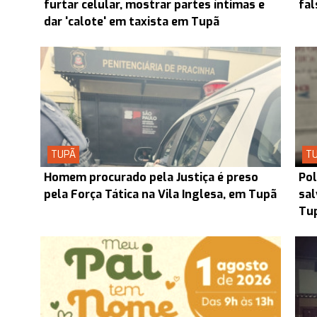
furtar celular, mostrar partes íntimas e
fal
dar 'calote' em taxista em Tupã
TUPÃ
T
Homem procurado pela Justiça é preso
Pol
pela Força Tática na Vila Inglesa, em Tupã
sal
Tu