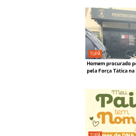
TUPÃ
Homem procurado pel
pela Força Tática na
TUPÃ