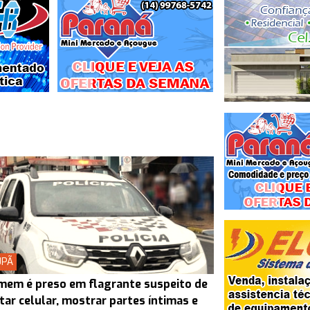
UPÃ
em é preso em flagrante suspeito de
tar celular, mostrar partes íntimas e