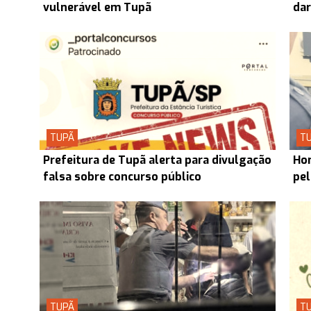
vulnerável em Tupã
dar
TUPÃ
T
Prefeitura de Tupã alerta para divulgação
Hom
falsa sobre concurso público
pel
TUPÃ
T