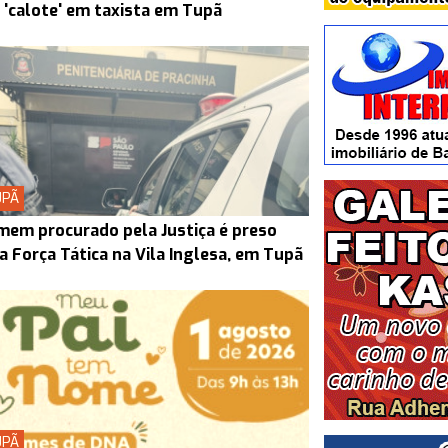
 'calote' em taxista em Tupã
UPÃ
em procurado pela Justiça é preso
a Força Tática na Vila Inglesa, em Tupã
UPÃ