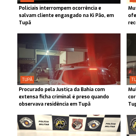
Policiais interrompem ocorrência e
Mut
salvam cliente engasgado na Ki Pão, em
ofe
Tupã
re
TUPÃ
T
Procurado pela Justiça da Bahia com
Mul
extensa ficha criminal é preso quando
cor
observava residência em Tupã
Tu