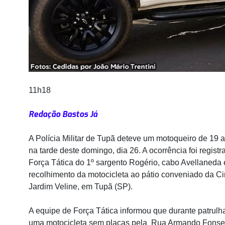
11h18
Redação Bastos Já
A Polícia Militar de Tupã deteve um motoqueiro de 19 
na tarde deste domingo, dia 26. A ocorrência foi regist
Força Tática do 1º sargento Rogério, cabo Avellaneda 
recolhimento da motocicleta ao pátio conveniado da Ci
Jardim Veline, em Tupã (SP).
A equipe de Força Tática informou que durante patrul
uma motocicleta sem placas pela Rua Armando Fonsec