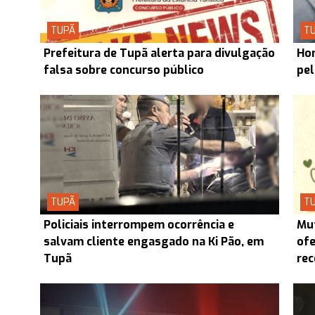
TUPÃ
T
Prefeitura de Tupã alerta para divulgação
Hom
falsa sobre concurso público
pel
TUPÃ
T
Policiais interrompem ocorrência e
Mut
salvam cliente engasgado na Ki Pão, em
ofe
Tupã
re