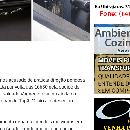
anos acusado de praticar direção perigosa
rada por volta das 16h30 pela equipe de
e soldado Vagner e resultou ainda no
retran de Tupã. O fato aconteceu no
hamento deparou com dois indivíduos em
a Agudo, sendo que o condutor, ao