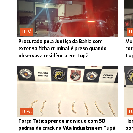
TUPÃ
T
Procurado pela Justiça da Bahia com
Mul
extensa ficha criminal é preso quando
cor
observava residência em Tupã
Tu
TUPÃ
T
Força Tática prende indivíduo com 50
Hom
pedras de crack na Vila Indústria em Tupã
por