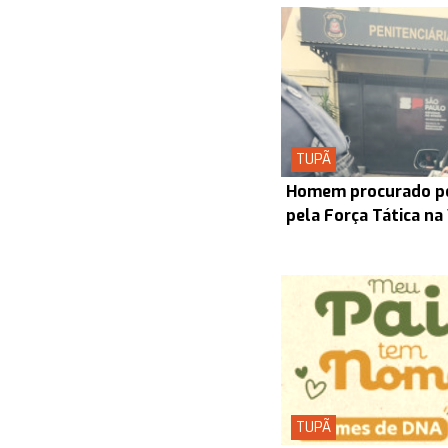
TUPÃ
Homem procurado pel
pela Força Tática na
TUPÃ