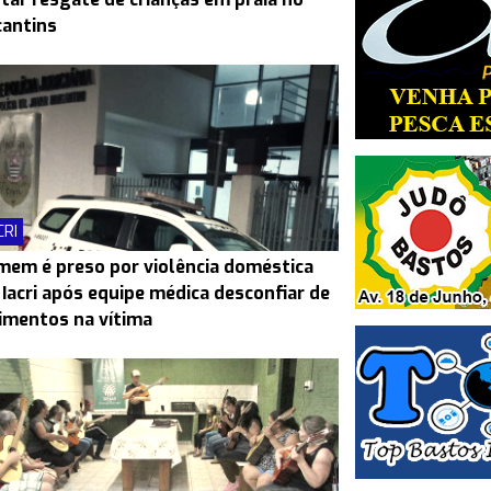
antins
CRI
em é preso por violência doméstica
Iacri após equipe médica desconfiar de
imentos na vítima