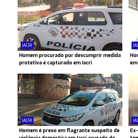
IACRI
IA
Homem procurado por descumprir medida
Hom
protetiva é capturado em Iacri
em 
IACRI
IA
Homem é preso em flagrante suspeito de
Ex-
violência doméstica em Iacri acusado de
ten