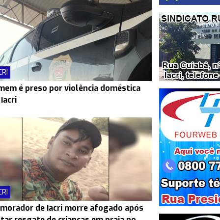
CRI
em é preso por violência doméstica
Iacri
CRI
morador de Iacri morre afogado após
tar resgate de crianças em praia no