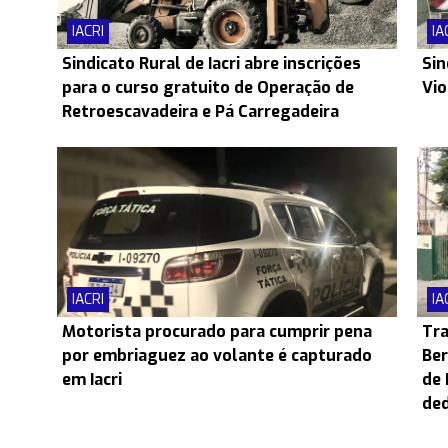
IACRI
IA
Sindicato Rural de Iacri abre inscrições
Sin
para o curso gratuito de Operação de
Vio
Retroescavadeira e Pá Carregadeira
IACRI
IA
Motorista procurado para cumprir pena
Tra
por embriaguez ao volante é capturado
Ber
em Iacri
de 
ded