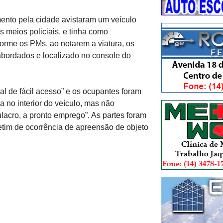
mento pela cidade avistaram um veículo
 meios policiais, e tinha como
rme os PMs, ao notarem a viatura, os
bordados e localizado no console do
al de fácil acesso” e os ocupantes foram
 no interior do veículo, mas não
lacro, a pronto emprego”. As partes foram
etim de ocorrência de apreensão de objeto