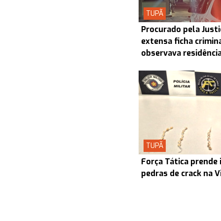
TUPÃ
Procurado pela Justi
extensa ficha crimin
observava residênci
TUPÃ
Força Tática prende 
pedras de crack na V