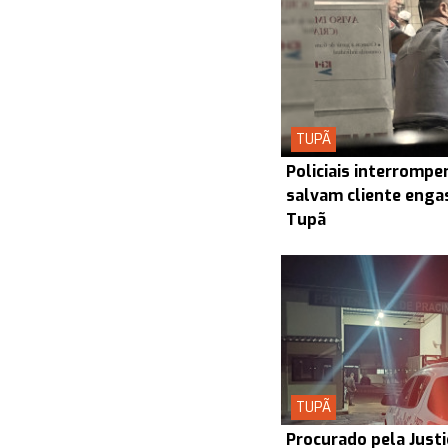
TUPÃ
Policiais interrompe
salvam cliente enga
Tupã
TUPÃ
Procurado pela Justi