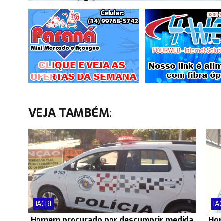
VEJA TAMBÉM:
IACRI
IA
Homem procurado por descumprir medida
Hom