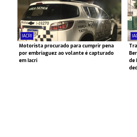
IACRI
IA
Motorista procurado para cumprir pena
Tra
por embriaguez ao volante é capturado
Ber
em Iacri
de 
ded