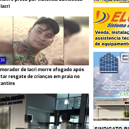
Iacri
CRI
morador de Iacri morre afogado após
tar resgate de crianças em praia no
antins