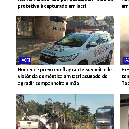
protetiva é capturado em Iacri
em 
IACRI
IA
Homem é preso em flagrante suspeito de
Ex-
violência doméstica em Iacri acusado de
ten
agredir companheira e mãe
Toc